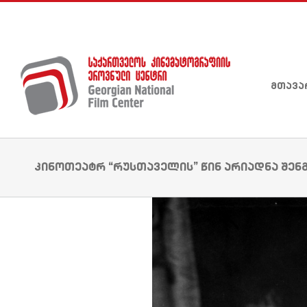
Skip
to
content
მთავა
კინოთეატრ “რუსთაველის” წინ არიადნა შენგ