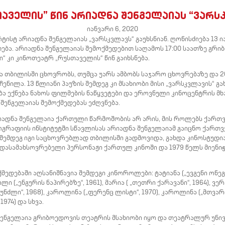
აველის” წინ არიადნა შენგელაიას “ვარსკ
იანვარი 6, 2020
სტ არიადნა შენგელაიას „ვარსკვლავს“ გაუხსნიან. ღონისძიება 13 ია
ება. არიადნა შენგელაიას შემოქმედებით საღამოს 17:00 საათზე გრ
ი“ კი კინოთეატრ „რუსთაველის“ წინ გაიხსნება.
ა თბილისში ცხოვრობს, თუმცა უარს ამბობს საჯარო ცხოვრებაზე და
ენილა. 13 წლიანი პაუზის შემდეგ კი მსახიობი მისი „ვარსკვლავის“ გა
 ექნება ნახოს ფილმების ნაწყვეტები და ეროვნული კინოცენტრის მ
შენგელაიას შემოქმედებას ეძღვნება.
რიადნა შენგელაია ქართული წარმოშობის არ არის, მის როლებს ქარ
ტოგრაფიის ინსტიტუტში სწავლისას არიადნა შენგელაიამ გაიცნო ქარ
 შემდეგ იგი საცხოვრებლად თბილისში გადმოვიდა, გახდა კინოსტუდ
ი დასამახსოვრებელი პერსონაჟი ქართულ კინოში და 1979 წელს მიენ
ედებაში აღსანიშნავია შემდეგი კინოროლები: ტატიანა („ევგენი ონეგინ
ოლი („ენგურის ნაპირებზე“, 1961), მარია ( „თეთრი ქარავანი“, 1964), ვერ
უნძლი“, 1968), კაროლინა („ფერენც ლისტი“, 1970), კაროლინა („მთვარის
974) და სხვა.
ენგელაია გრიბოედოვის თეატრის მსახიობი იყო და თეატრალურ უნივ